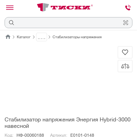
канировать
трихкод
Отмена
Каталог
_ _ _
Стабилизаторы напряжения
Наведите
камеру
на
QR-
код
или
штрихкод,
расположенный
на
ценнике,
товаре
или
упаковке.
Стабилизатор напряжения Энергия Hybrid-3000
навесной
Код:
НФ-00060188
Артикул:
Е0101-0148