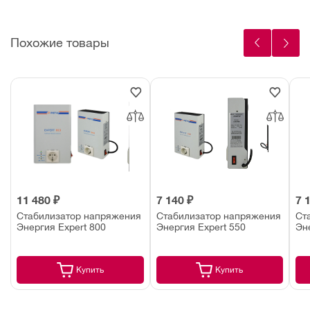
Похожие товары
11 480 ₽
7 140 ₽
7 
Стабилизатор напряжения
Стабилизатор напряжения
Ст
Энергия Expert 800
Энергия Expert 550
Эн
Купить
Купить