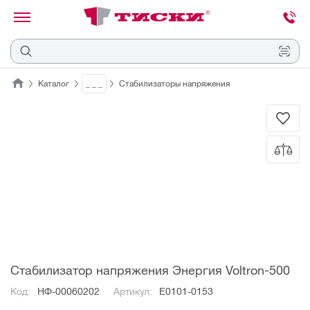
канировать
трихкод
Отмена
Каталог
_ _ _
Стабилизаторы напряжения
Наведите
камеру
на
QR-
код
или
штрихкод,
расположенный
на
ценнике,
товаре
или
упаковке.
Стабилизатор напряжения Энергия Voltron-500
Код:
НФ-00060202
Артикул:
Е0101-0153