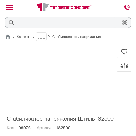
канировать
трихкод
Отмена
Каталог
_ _ _
Стабилизаторы напряжения
Наведите
камеру
на
QR-
код
или
штрихкод,
расположенный
на
ценнике,
товаре
или
упаковке.
Стабилизатор напряжения Штиль IS2500
Код:
09976
Артикул:
IS2500