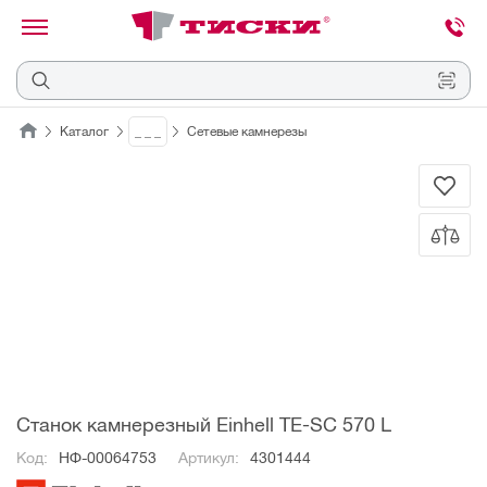
канировать
трихкод
Отмена
Каталог
_ _ _
Сетевые камнерезы
Наведите
камеру
на
QR-
код
или
штрихкод,
расположенный
на
ценнике,
товаре
или
упаковке.
Станок камнерезный Einhell TE-SC 570 L
Код:
НФ-00064753
Артикул:
4301444