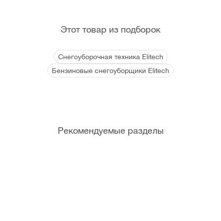
Этот товар из подборок
Снегоуборочная техника Elitech
Бензиновые снегоуборщики Elitech
Рекомендуемые разделы
Канист
Мотор
Фрикци
Болты
ры и
ные
онные
срезны
мерные
масла
кольца
е
емкост
для
(Штифт
и
садово
ы)
й
техники