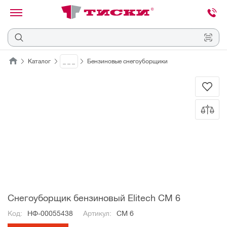
канировать
трихкод
Отмена
Каталог
_ _ _
Бензиновые снегоуборщики
Наведите
камеру
на
QR-
код
или
штрихкод,
расположенный
на
ценнике,
товаре
или
упаковке.
Снегоуборщик бензиновый Elitech СМ 6
Код:
НФ-00055438
Артикул:
СМ 6