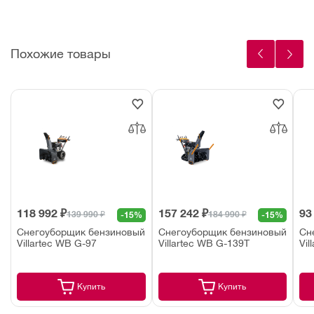
Похожие товары
118 992 ₽
157 242 ₽
93
139 990 ₽
184 990 ₽
-15%
-15%
Снегоуборщик бензиновый
Снегоуборщик бензиновый
Сн
Villartec WB G-97
Villartec WB G-139T
Vil
Купить
Купить