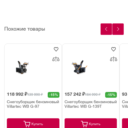
Похожие товары
118 992 ₽
157 242 ₽
93
139 990 ₽
184 990 ₽
-15%
-15%
Снегоуборщик бензиновый
Снегоуборщик бензиновый
Сн
Villartec WB G-97
Villartec WB G-139T
Vil
Купить
Купить