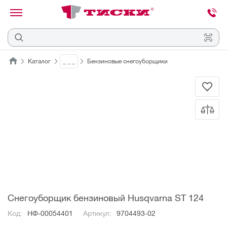
канировать
трихкод
Отмена
Каталог
_ _ _
Бензиновые снегоуборщики
Наведите
камеру
на
QR-
код
или
штрихкод,
расположенный
на
ценнике,
товаре
или
упаковке.
Снегоуборщик бензиновый Husqvarna ST 124
Код:
НФ-00054401
Артикул:
9704493-02