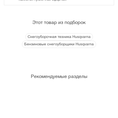
Этот товар из подборок
Снегоуборочная техника Husqvarna
Бензиновые снегоуборщики Husqvarna
Рекомендуемые разделы
Канист
Мотор
Фрикци
Болты
ры и
ные
онные
срезны
мерные
масла
кольца
е
емкост
для
(Штифт
и
садово
ы)
й
техники