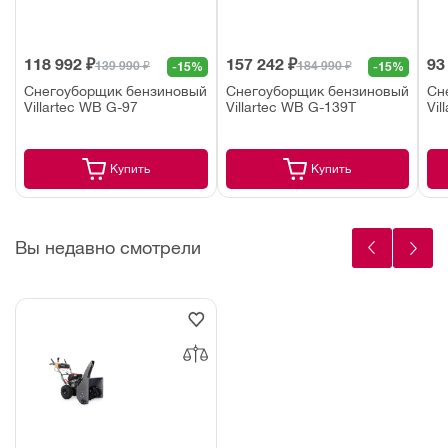
118 992 ₽
157 242 ₽
93
139 990 ₽
184 990 ₽
-15%
-15%
Снегоуборщик бензиновый
Снегоуборщик бензиновый
Сн
Villartec WB G-97
Villartec WB G-139T
Vil
Купить
Купить
Вы недавно смотрели