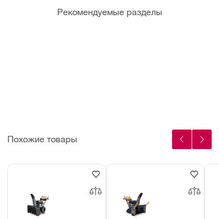
Рекомендуемые разделы
Канист
Мотор
Фрикци
Болты
ры и
ные
онные
срезны
мерные
масла
кольца
е
емкост
для
(Штифт
и
садово
ы)
й
техники
Похожие товары