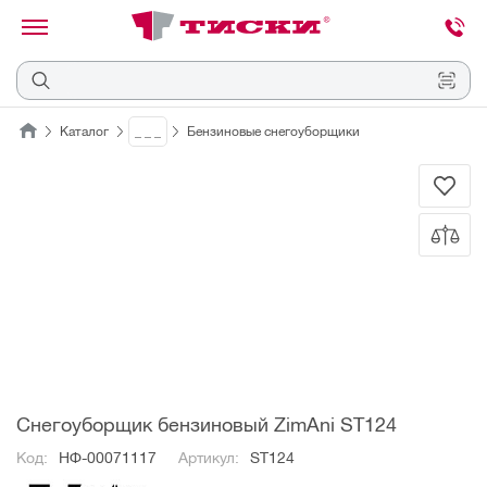
канировать
трихкод
Отмена
Каталог
_ _ _
Бензиновые снегоуборщики
Наведите
камеру
на
QR-
код
или
штрихкод,
расположенный
на
ценнике,
товаре
или
упаковке.
Снегоуборщик бензиновый ZimAni ST124
Код:
НФ-00071117
Артикул:
ST124