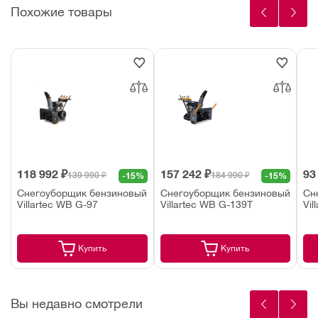
Похожие товары
118 992 ₽
157 242 ₽
93
139 990 ₽
184 990 ₽
-15%
-15%
Снегоуборщик бензиновый
Снегоуборщик бензиновый
Сн
Villartec WB G-97
Villartec WB G-139T
Vil
Купить
Купить
Вы недавно смотрели