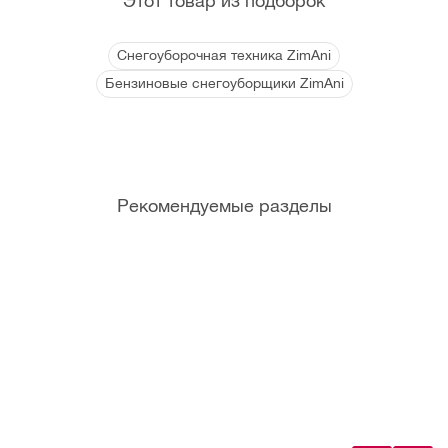
Этот товар из подборок
Снегоуборочная техника ZimAni
Бензиновые снегоуборщики ZimAni
Рекомендуемые разделы
Канист
Мотор
Фрикци
Болты
ры и
ные
онные
срезны
мерные
масла
кольца
е
емкост
для
(Штифт
и
садово
ы)
й
техники