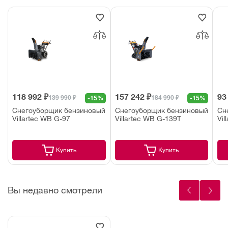
118 992 ₽
157 242 ₽
93
139 990 ₽
184 990 ₽
-15%
-15%
Снегоуборщик бензиновый
Снегоуборщик бензиновый
Сн
Villartec WB G-97
Villartec WB G-139T
Vil
Купить
Купить
Вы недавно смотрели