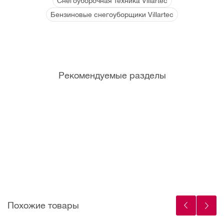
Снегоуборочная техника Villartec
Бензиновые снегоуборщики Villartec
Рекомендуемые разделы
Канист
Мотор
Фрикци
Болты
ры и
ные
онные
срезны
мерные
масла
кольца
е
емкост
для
(Штифт
и
садово
ы)
й
техники
Похожие товары