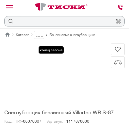
канировать
трихкод
Отмена
Каталог
_ _ _
Бензиновые снегоуборщики
Наведите
конец сезона
камеру
на
QR-
код
или
штрихкод,
расположенный
на
ценнике,
товаре
или
упаковке.
Снегоуборщик бензиновый Villartec WB S-87
Код:
НФ-00076307
Артикул:
1117870000