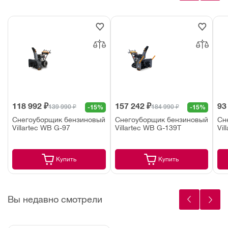
118 992 ₽
157 242 ₽
93
139 990 ₽
184 990 ₽
-15%
-15%
Снегоуборщик бензиновый
Снегоуборщик бензиновый
Сн
Villartec WB G-97
Villartec WB G-139T
Vil
Купить
Купить
Вы недавно смотрели