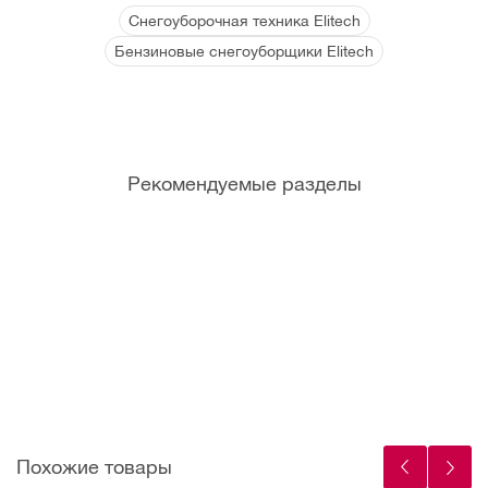
Снегоуборочная техника Elitech
Бензиновые снегоуборщики Elitech
Рекомендуемые разделы
Канист
Мотор
Фрикци
Болты
ры и
ные
онные
срезны
мерные
масла
кольца
е
емкост
для
(Штифт
и
садово
ы)
й
техники
Похожие товары