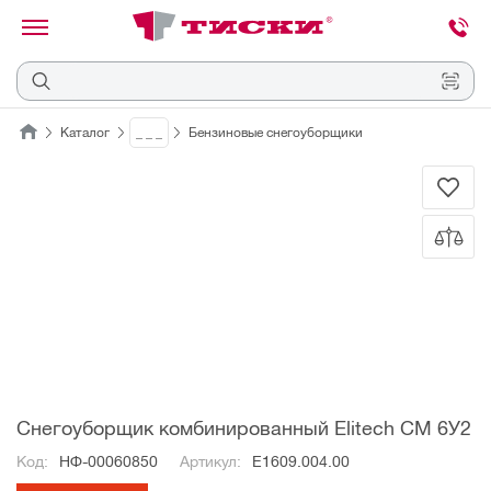
канировать
трихкод
Отмена
Каталог
_ _ _
Бензиновые снегоуборщики
Наведите
камеру
на
QR-
код
или
штрихкод,
расположенный
на
ценнике,
товаре
или
упаковке.
Снегоуборщик комбинированный Elitech СМ 6У2
Код:
НФ-00060850
Артикул:
Е1609.004.00